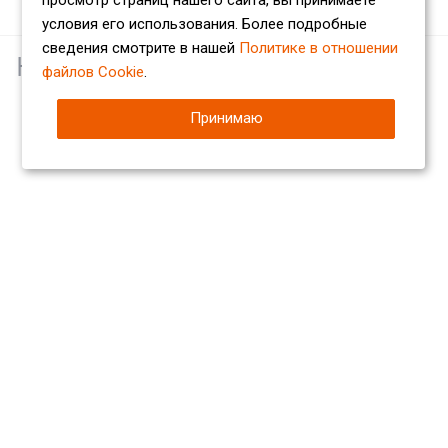
просмотр страниц нашего сайта, вы принимаете
условия его использования. Более подробные
сведения смотрите в нашей
Политике в отношении
Наши партнеры
файлов Cookie
.
Принимаю
Компания
О компании
Сертификаты
Партнеры
Отзывы
Вакансии
Реквизиты