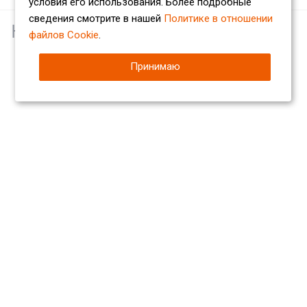
условия его использования. Более подробные
сведения смотрите в нашей
Политике в отношении
Наши партнеры
файлов Cookie
.
Принимаю
Компания
О компании
Сертификаты
Партнеры
Отзывы
Вакансии
Реквизиты