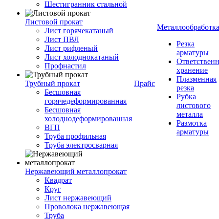
Шестигранник стальной
Листовой прокат
Металлообработк
Лист горячекатаный
Лист ПВЛ
Резка
Лист рифленый
арматуры
Лист холоднокатаный
Ответствен
Профнастил
хранение
Плазменная
Трубный прокат
Прайс
резка
Бесшовная
Рубка
горячедеформированная
листового
Бесшовная
металла
холоднодеформированная
Размотка
ВГП
арматуры
Труба профильная
Труба электросварная
Нержавеющий металлопрокат
Квадрат
Круг
Лист нержавеющий
Проволока нержавеющая
Труба