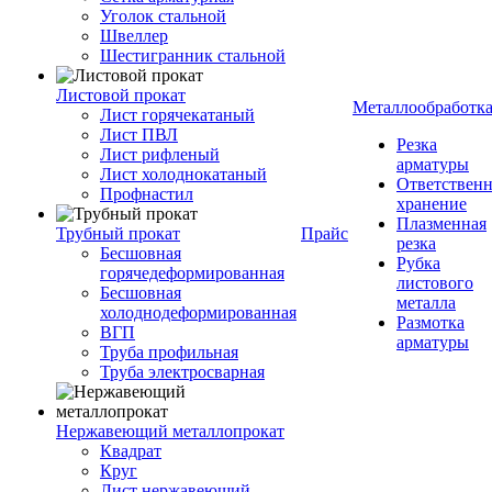
Уголок стальной
Швеллер
Шестигранник стальной
Листовой прокат
Металлообработк
Лист горячекатаный
Лист ПВЛ
Резка
Лист рифленый
арматуры
Лист холоднокатаный
Ответствен
Профнастил
хранение
Плазменная
Трубный прокат
Прайс
резка
Бесшовная
Рубка
горячедеформированная
листового
Бесшовная
металла
холоднодеформированная
Размотка
ВГП
арматуры
Труба профильная
Труба электросварная
Нержавеющий металлопрокат
Квадрат
Круг
Лист нержавеющий