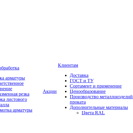
Клиентам
обработка
Доставка
ка арматуры
ГОСТ и ТУ
ветственное
Сортамент и применение
анение
Акции
Ценообразование
зменная резка
Производство металлоизделий
ка листового
проката
талла
Дополнительные материалы
змотка арматуры
Цвета RAL