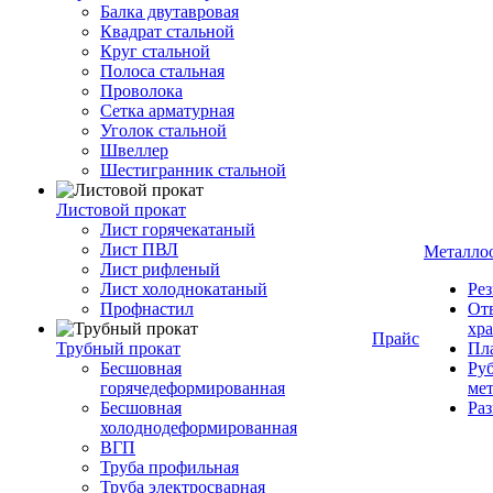
Балка двутавровая
Квадрат стальной
Круг стальной
Полоса стальная
Проволока
Сетка арматурная
Уголок стальной
Швеллер
Шестигранник стальной
Листовой прокат
Лист горячекатаный
Лист ПВЛ
Металло
Лист рифленый
Лист холоднокатаный
Рез
Профнастил
От
хр
Прайс
Трубный прокат
Пла
Бесшовная
Руб
горячедеформированная
ме
Бесшовная
Ра
холоднодеформированная
ВГП
Труба профильная
Труба электросварная