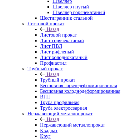
Швеллер
Швеллер гнутый
Швеллер горячекатаный
Шестигранник стальной
Листовой прокат
Назад
Листовой прокат
Лист горячекатаный
Лист ПВЛ
Лист рифленый
Лист холоднокатаный
Профнастил
Трубный прокат
Назад
Трубный прокат
Бесшовная горячедеформированная
Бесшовная холоднодеформированная
ВГП
Труба профильная
Труба электросварная
Нержавеющий металлопрокат
Назад
Нержавеющий металлопрокат
Квадрат
Круг