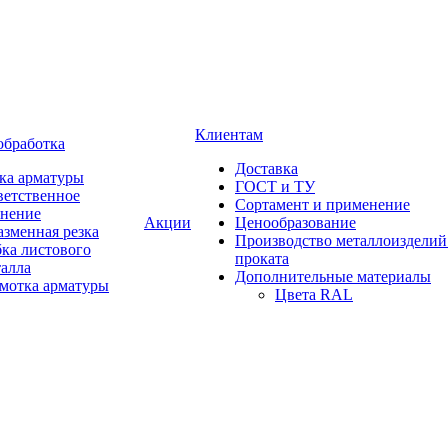
Клиентам
обработка
Доставка
ка арматуры
ГОСТ и ТУ
ветственное
Сортамент и применение
анение
Акции
Ценообразование
зменная резка
Производство металлоизделий
ка листового
проката
талла
Дополнительные материалы
змотка арматуры
Цвета RAL