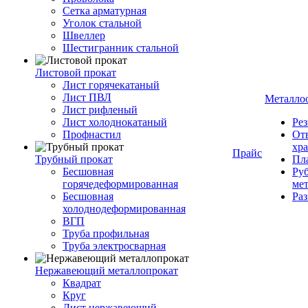
Сетка арматурная
Уголок стальной
Швеллер
Шестигранник стальной
Листовой прокат
Лист горячекатаный
Лист ПВЛ
Металло
Лист рифленый
Лист холоднокатаный
Рез
Профнастил
От
хр
Прайс
Трубный прокат
Пла
Бесшовная
Руб
горячедеформированная
ме
Бесшовная
Ра
холоднодеформированная
ВГП
Труба профильная
Труба электросварная
Нержавеющий металлопрокат
Квадрат
Круг
Лист нержавеющий